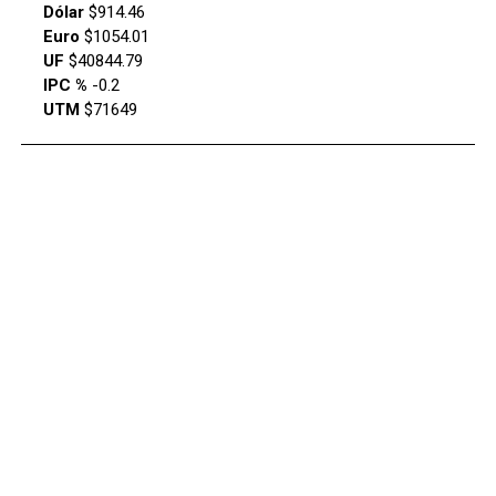
Dólar
$914.46
Euro
$1054.01
UF
$40844.79
IPC %
-0.2
UTM
$71649