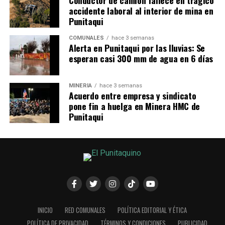
Conductor de camión fallece en trágico
accidente laboral al interior de mina en
Punitaqui
COMUNALES
hace 3 semanas
Alerta en Punitaqui por las lluvias: Se
esperan casi 300 mm de agua en 6 días
MINERÍA
hace 3 semanas
Acuerdo entre empresa y sindicato
pone fin a huelga en Minera HMC de
Punitaqui
INICIO
RED COMUNALES
POLÍTICA EDITORIAL Y ÉTICA
POLÍTICA DE PRIVACIDAD
TÉRMINOS Y CONDICIONES
PUBLICIDAD