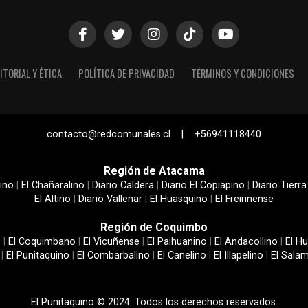
ITORIAL Y ÉTICA
POLÍTICA DE PRIVACIDAD
TÉRMINOS Y CONDICIONES
contacto@redcomunales.cl | +56941118440
Región de Atacama
ino
|
El Chañaralino
|
Diario Caldera
|
Diario El Copiapino
|
Diario Tierra
El Altino
|
Diario Vallenar
|
El Huasquino
|
El Freirinense
Región de Coquimbo
e
|
El Coquimbano
|
El Vicuñense
|
El Paihuanino
|
El Andacollino
|
El Hu
|
El Punitaquino
|
El Combarbalino
|
El Canelino
|
El Illapelino
|
El Sala
El Punitaquino © 2024. Todos los derechos reservados.