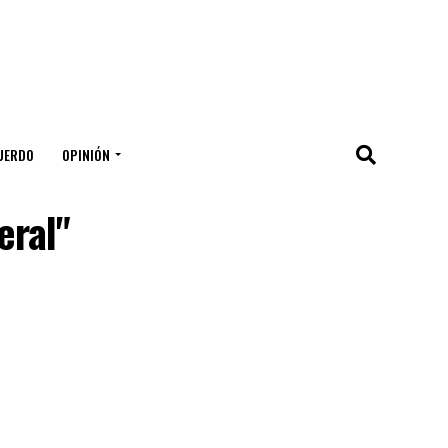
UERDO
OPINIÓN
eral"