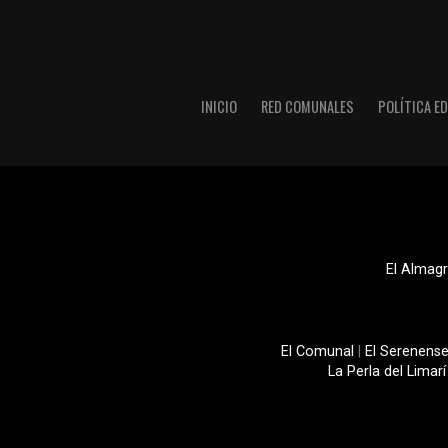
INICIO
RED COMUNALES
POLÍTICA ED
El Almagr
El Comunal
|
El Serenens
La Perla del Limarí