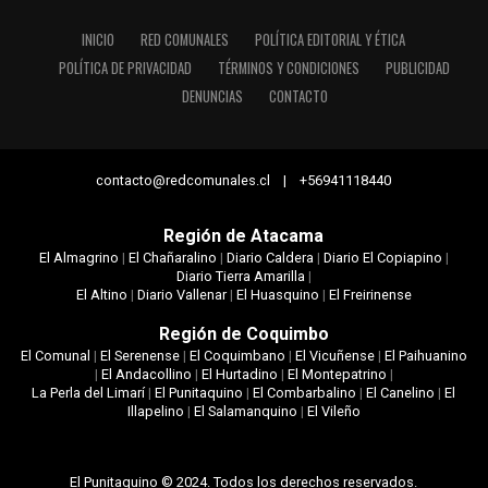
INICIO
RED COMUNALES
POLÍTICA EDITORIAL Y ÉTICA
POLÍTICA DE PRIVACIDAD
TÉRMINOS Y CONDICIONES
PUBLICIDAD
DENUNCIAS
CONTACTO
contacto@redcomunales.cl | +56941118440
Región de Atacama
El Almagrino
|
El Chañaralino
|
Diario Caldera
|
Diario El Copiapino
|
Diario Tierra Amarilla
|
El Altino
|
Diario Vallenar
|
El Huasquino
|
El Freirinense
Región de Coquimbo
El Comunal
|
El Serenense
|
El Coquimbano
|
El Vicuñense
|
El Paihuanino
|
El Andacollino
|
El Hurtadino
|
El Montepatrino
|
La Perla del Limarí
|
El Punitaquino
|
El Combarbalino
|
El Canelino
|
El
Illapelino
|
El Salamanquino
|
El Vileño
El Punitaquino © 2024. Todos los derechos reservados.