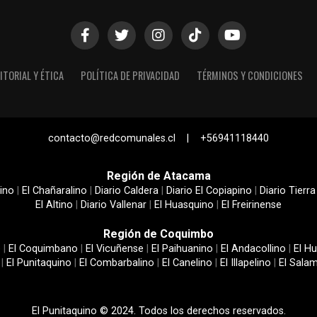
ITORIAL Y ÉTICA
POLÍTICA DE PRIVACIDAD
TÉRMINOS Y CONDICIONES
contacto@redcomunales.cl | +56941118440
Región de Atacama
ino
|
El Chañaralino
|
Diario Caldera
|
Diario El Copiapino
|
Diario Tierra
El Altino
|
Diario Vallenar
|
El Huasquino
|
El Freirinense
Región de Coquimbo
e
|
El Coquimbano
|
El Vicuñense
|
El Paihuanino
|
El Andacollino
|
El Hu
|
El Punitaquino
|
El Combarbalino
|
El Canelino
|
El Illapelino
|
El Sala
El Punitaquino © 2024. Todos los derechos reservados.