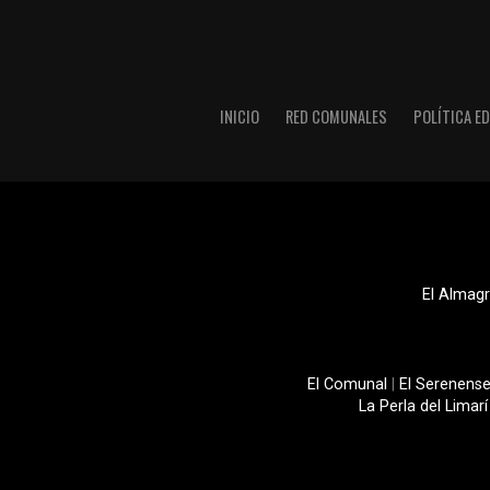
INICIO
RED COMUNALES
POLÍTICA ED
El Almagr
El Comunal
|
El Serenens
La Perla del Limarí