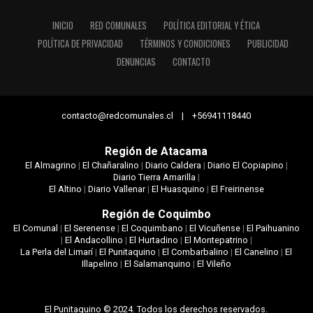
INICIO
RED COMUNALES
POLÍTICA EDITORIAL Y ÉTICA
POLÍTICA DE PRIVACIDAD
TÉRMINOS Y CONDICIONES
PUBLICIDAD
DENUNCIAS
CONTACTO
contacto@redcomunales.cl | +56941118440
Región de Atacama
El Almagrino
|
El Chañaralino
|
Diario Caldera
|
Diario El Copiapino
|
Diario Tierra Amarilla
|
El Altino
|
Diario Vallenar
|
El Huasquino
|
El Freirinense
Región de Coquimbo
El Comunal
|
El Serenense
|
El Coquimbano
|
El Vicuñense
|
El Paihuanino
|
El Andacollino
|
El Hurtadino
|
El Montepatrino
|
La Perla del Limarí
|
El Punitaquino
|
El Combarbalino
|
El Canelino
|
El
Illapelino
|
El Salamanquino
|
El Vileño
El Punitaquino © 2024. Todos los derechos reservados.