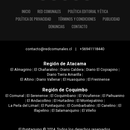
INICIO
RED COMUNALES
POLÍTICA EDITORIAL Y ÉTICA
POLÍTICA DE PRIVACIDAD
TÉRMINOS Y CONDICIONES
PUBLICIDAD
DENUNCIAS
CONTACTO
contacto@redcomunales.cl | +56941118440
Región de Atacama
El Almagrino
|
El Chañaralino
|
Diario Caldera
|
Diario El Copiapino
|
Diario Tierra Amarilla
|
El Altino
|
Diario Vallenar
|
El Huasquino
|
El Freirinense
Región de Coquimbo
El Comunal
|
El Serenense
|
El Coquimbano
|
El Vicuñense
|
El Paihuanino
|
El Andacollino
|
El Hurtadino
|
El Montepatrino
|
La Perla del Limarí
|
El Punitaquino
|
El Combarbalino
|
El Canelino
|
El
Illapelino
|
El Salamanquino
|
El Vileño
El Punitaquino © 2024. Todos los derechos reservados.