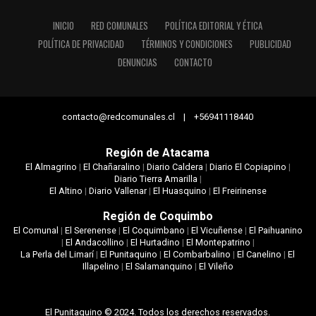
INICIO
RED COMUNALES
POLÍTICA EDITORIAL Y ÉTICA
POLÍTICA DE PRIVACIDAD
TÉRMINOS Y CONDICIONES
PUBLICIDAD
DENUNCIAS
CONTACTO
contacto@redcomunales.cl | +56941118440
Región de Atacama
El Almagrino
|
El Chañaralino
|
Diario Caldera
|
Diario El Copiapino
|
Diario Tierra Amarilla
|
El Altino
|
Diario Vallenar
|
El Huasquino
|
El Freirinense
Región de Coquimbo
El Comunal
|
El Serenense
|
El Coquimbano
|
El Vicuñense
|
El Paihuanino
|
El Andacollino
|
El Hurtadino
|
El Montepatrino
|
La Perla del Limarí
|
El Punitaquino
|
El Combarbalino
|
El Canelino
|
El
Illapelino
|
El Salamanquino
|
El Vileño
El Punitaquino © 2024. Todos los derechos reservados.