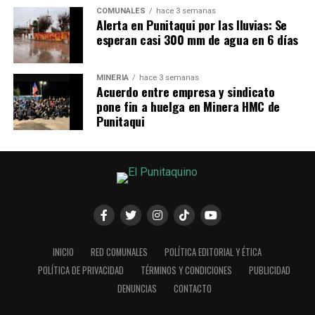
COMUNALES
hace 3 semanas
Alerta en Punitaqui por las lluvias: Se
esperan casi 300 mm de agua en 6 días
MINERÍA
hace 3 semanas
Acuerdo entre empresa y sindicato
pone fin a huelga en Minera HMC de
Punitaqui
INICIO
RED COMUNALES
POLÍTICA EDITORIAL Y ÉTICA
POLÍTICA DE PRIVACIDAD
TÉRMINOS Y CONDICIONES
PUBLICIDAD
DENUNCIAS
CONTACTO