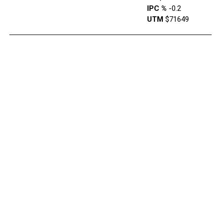
IPC %
-0.2
UTM
$71649