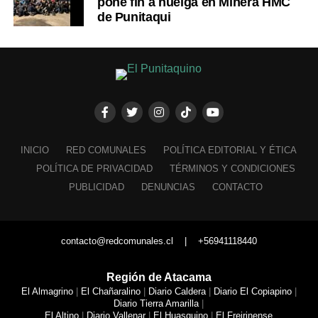
pone fin a huelga en Minera HMC
de Punitaqui
INICIO
RED COMUNALES
POLÍTICA EDITORIAL Y ÉTICA
POLÍTICA DE PRIVACIDAD
TÉRMINOS Y CONDICIONES
PUBLICIDAD
DENUNCIAS
CONTACTO
contacto@redcomunales.cl | +56941118440
Región de Atacama
El Almagrino
|
El Chañaralino
|
Diario Caldera
|
Diario El Copiapino
|
Diario Tierra Amarilla
|
El Altino
|
Diario Vallenar
|
El Huasquino
|
El Freirinense