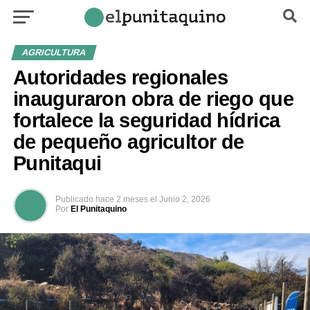
AGRICULTURA
Autoridades regionales
inauguraron obra de riego que
fortalece la seguridad hídrica
de pequeño agricultor de
Punitaqui
Publicado
hace 2 meses
el
Junio 2, 2026
Por
El Punitaquino