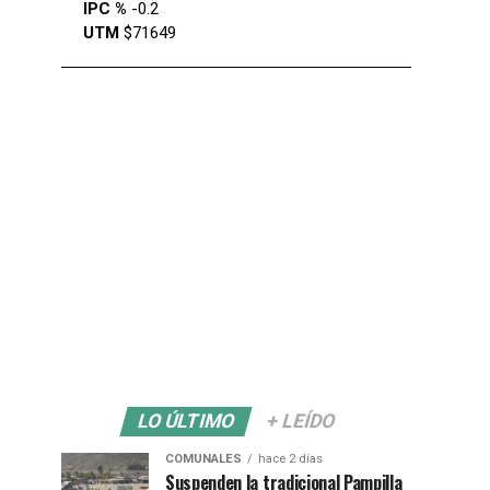
IPC %
-0.2
UTM
$71649
LO ÚLTIMO
+ LEÍDO
COMUNALES
hace 2 días
Suspenden la tradicional Pampilla