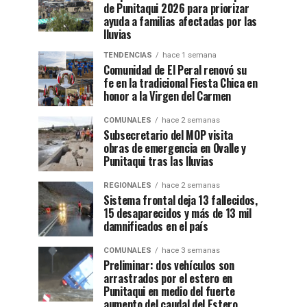
de Punitaqui 2026 para priorizar
ayuda a familias afectadas por las
lluvias
TENDENCIAS
hace 1 semana
Comunidad de El Peral renovó su
fe en la tradicional Fiesta Chica en
honor a la Virgen del Carmen
COMUNALES
hace 2 semanas
Subsecretario del MOP visita
obras de emergencia en Ovalle y
Punitaqui tras las lluvias
REGIONALES
hace 2 semanas
Sistema frontal deja 13 fallecidos,
15 desaparecidos y más de 13 mil
damnificados en el país
COMUNALES
hace 3 semanas
Preliminar: dos vehículos son
arrastrados por el estero en
Punitaqui en medio del fuerte
aumento del caudal del Estero