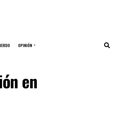
UERDO
OPINIÓN
ión en