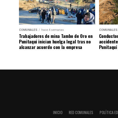
COMUNALES
hace 4 semanas
COMUNALES
Trabajadores de mina Tambo de Oro en
Conductor
Punitaqui inician huelga legal tras no
accidente 
alcanzar acuerdo con la empresa
Punitaqui
INICIO
RED COMUNALES
POLÍTICA ED