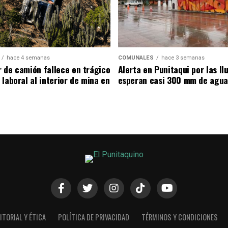
hace 4 semanas
COMUNALES
hace 3 semanas
 de camión fallece en trágico
Alerta en Punitaqui por las llu
laboral al interior de mina en
esperan casi 300 mm de agua
ITORIAL Y ÉTICA
POLÍTICA DE PRIVACIDAD
TÉRMINOS Y CONDICIONES