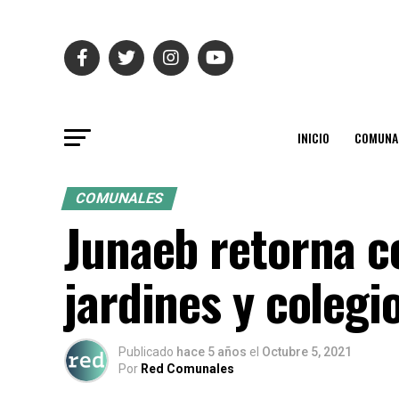
INICIO
COMUNA
COMUNALES
Junaeb retorna c
jardines y colegi
Publicado
hace 5 años
el
Octubre 5, 2021
Por
Red Comunales