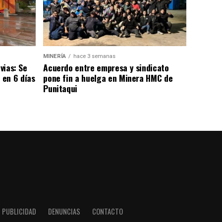
MINERÍA
hace 3 semanas
vias: Se
Acuerdo entre empresa y sindicato
 en 6 días
pone fin a huelga en Minera HMC de
Punitaqui
PUBLICIDAD
DENUNCIAS
CONTACTO