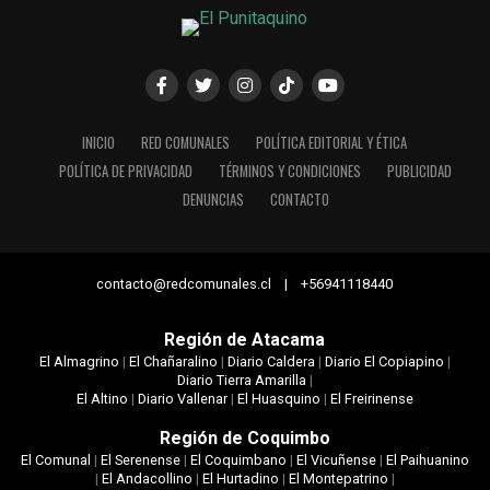
INICIO
RED COMUNALES
POLÍTICA EDITORIAL Y ÉTICA
POLÍTICA DE PRIVACIDAD
TÉRMINOS Y CONDICIONES
PUBLICIDAD
DENUNCIAS
CONTACTO
contacto@redcomunales.cl | +56941118440
Región de Atacama
El Almagrino
|
El Chañaralino
|
Diario Caldera
|
Diario El Copiapino
|
Diario Tierra Amarilla
|
El Altino
|
Diario Vallenar
|
El Huasquino
|
El Freirinense
Región de Coquimbo
El Comunal
|
El Serenense
|
El Coquimbano
|
El Vicuñense
|
El Paihuanino
|
El Andacollino
|
El Hurtadino
|
El Montepatrino
|