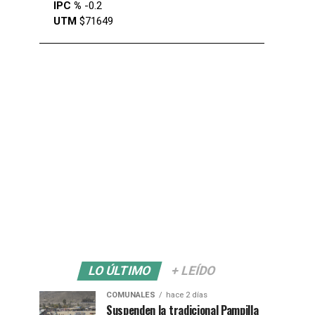
IPC %
-0.2
UTM
$71649
LO ÚLTIMO
+ LEÍDO
COMUNALES
hace 2 días
Suspenden la tradicional Pampilla