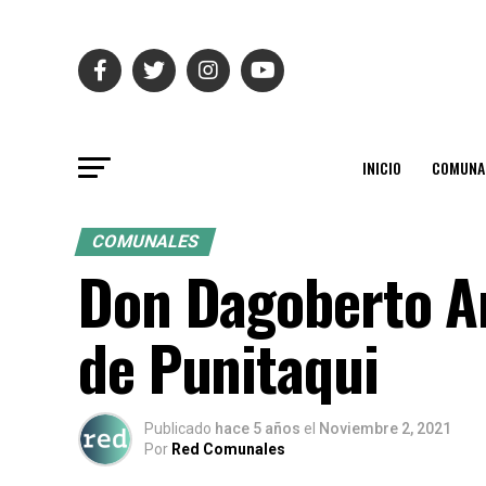
INICIO
COMUNA
COMUNALES
Don Dagoberto Arr
de Punitaqui
Publicado
hace 5 años
el
Noviembre 2, 2021
Por
Red Comunales