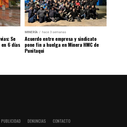
MINERÍA
hace 3 semanas
vias: Se
Acuerdo entre empresa y sindicato
 en 6 días
pone fin a huelga en Minera HMC de
Punitaqui
PUBLICIDAD
DENUNCIAS
CONTACTO