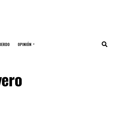
UERDO
OPINIÓN
yero