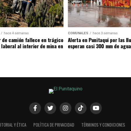
hace 4 semanas
COMUNALES
hace 3 semanas
 de camión fallece en trágico
Alerta en Punitaqui por las llu
laboral al interior de mina en
esperan casi 300 mm de agua
ITORIAL Y ÉTICA
POLÍTICA DE PRIVACIDAD
TÉRMINOS Y CONDICIONES