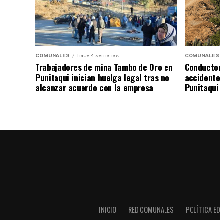
COMUNALES
hace 4 semanas
COMUNALES
Trabajadores de mina Tambo de Oro en
Conductor
Punitaqui inician huelga legal tras no
accidente 
alcanzar acuerdo con la empresa
Punitaqui
INICIO
RED COMUNALES
POLÍTICA ED