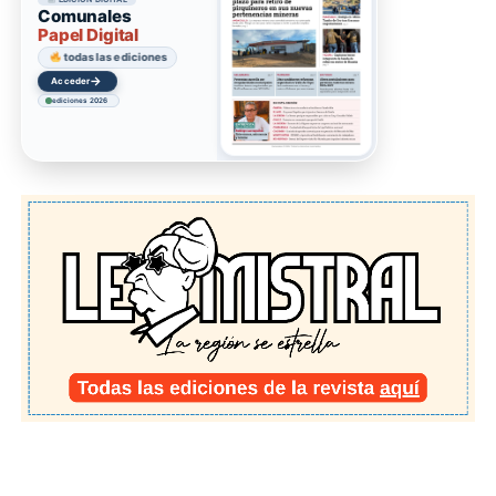
Comunales
Papel Digital
todas las ediciones
→
Acceder
ediciones 2026