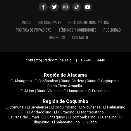
INICIO
RED COMUNALES
POLÍTICA EDITORIAL Y ÉTICA
POLÍTICA DE PRIVACIDAD
TÉRMINOS Y CONDICIONES
PUBLICIDAD
DENUNCIAS
CONTACTO
contacto@redcomunales.cl | +56941118440
Región de Atacama
El Almagrino
|
El Chañaralino
|
Diario Caldera
|
Diario El Copiapino
|
Diario Tierra Amarilla
|
El Altino
|
Diario Vallenar
|
El Huasquino
|
El Freirinense
Región de Coquimbo
El Comunal
|
El Serenense
|
El Coquimbano
|
El Vicuñense
|
El Paihuanino
|
El Andacollino
|
El Hurtadino
|
El Montepatrino
|
La Perla del Limarí
|
El Punitaquino
|
El Combarbalino
|
El Canelino
|
El
Illapelino
|
El Salamanquino
|
El Vileño