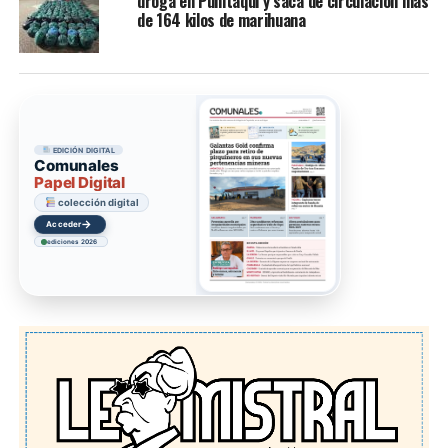
droga en Punitaqui y saca de circulación más
de 164 kilos de marihuana
EDICIÓN DIGITAL
Comunales
Papel Digital
colección digital
→
Acceder
ediciones 2026