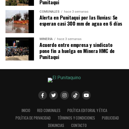
Punitaqui
COMUNALES
hace 3 semanas
Alerta en Punitaqui por las lluvias: Se
esperan casi 300 mm de agua en 6 días
MINERÍA
hace 3 semanas
Acuerdo entre empresa y sindicato
pone fin a huelga en Minera HMC de
Punitaqui
INICIO
RED COMUNALES
POLÍTICA EDITORIAL Y ÉTICA
POLÍTICA DE PRIVACIDAD
TÉRMINOS Y CONDICIONES
PUBLICIDAD
DENUNCIAS
CONTACTO