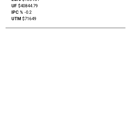
UF
$40844.79
IPC %
-0.2
UTM
$71649