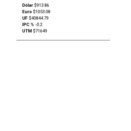
Dólar
$913.86
Euro
$1053.08
UF
$40844.79
IPC %
-0.2
UTM
$71649