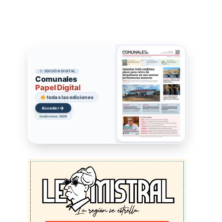
EDICIÓN DIGITAL
Comunales
Papel Digital
todas las ediciones
→
Acceder
ediciones 2026