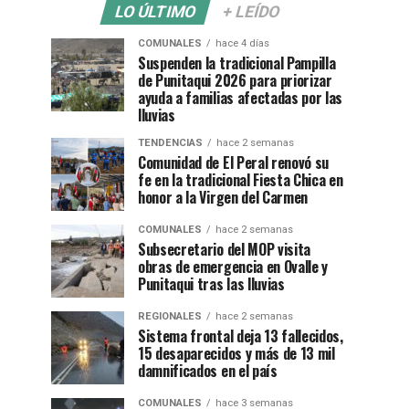
LO ÚLTIMO
+ LEÍDO
COMUNALES
hace 4 días
Suspenden la tradicional Pampilla
de Punitaqui 2026 para priorizar
ayuda a familias afectadas por las
lluvias
TENDENCIAS
hace 2 semanas
Comunidad de El Peral renovó su
fe en la tradicional Fiesta Chica en
honor a la Virgen del Carmen
COMUNALES
hace 2 semanas
Subsecretario del MOP visita
obras de emergencia en Ovalle y
Punitaqui tras las lluvias
REGIONALES
hace 2 semanas
Sistema frontal deja 13 fallecidos,
15 desaparecidos y más de 13 mil
damnificados en el país
COMUNALES
hace 3 semanas