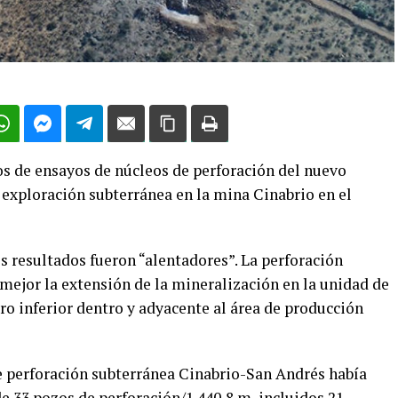
os de ensayos de núcleos de perforación del nuevo
 exploración subterránea en la mina Cinabrio en el
s resultados fueron “alentadores”. La perforación
 mejor la extensión de la mineralización en la unidad de
uro inferior dentro y adyacente al área de producción
e perforación subterránea Cinabrio-San Andrés había
e 33 pozos de perforación/1.440,8 m, incluidos 21