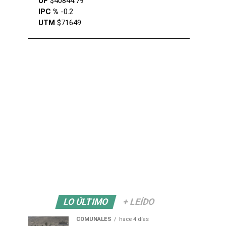
UF
$40844.79
IPC %
-0.2
UTM
$71649
LO ÚLTIMO
+ LEÍDO
COMUNALES
hace 4 días