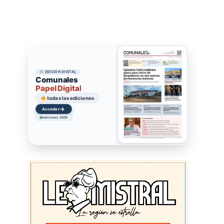
EDICIÓN DIGITAL
Comunales
Papel Digital
todas las ediciones
→
Acceder
ediciones 2026