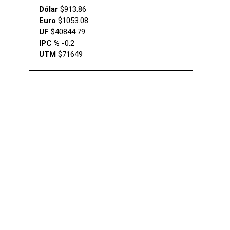
Dólar
$913.86
Euro
$1053.08
UF
$40844.79
IPC %
-0.2
UTM
$71649