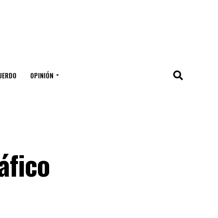
UERDO
OPINIÓN
áfico