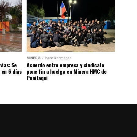
MINERÍA
hace 3 semanas
vias: Se
Acuerdo entre empresa y sindicato
 en 6 días
pone fin a huelga en Minera HMC de
Punitaqui