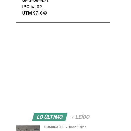
UF
$40844.79
IPC %
-0.2
UTM
$71649
LO ÚLTIMO
+ LEÍDO
COMUNALES
hace 2 días