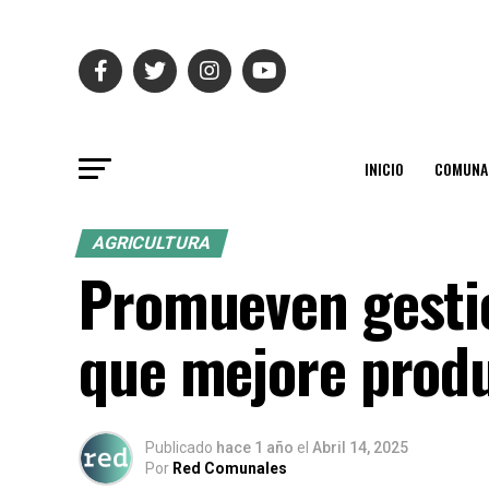
INICIO
COMUNA
AGRICULTURA
Promueven gestió
que mejore produ
Publicado
hace 1 año
el
Abril 14, 2025
Por
Red Comunales