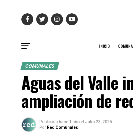
INICIO
COMUNA
COMUNALES
Aguas del Valle i
ampliación de re
Publicado
hace 1 año
el
Julio 23, 2025
Por
Red Comunales