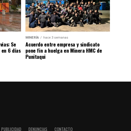
MINERÍA
hace 3 semanas
vias: Se
Acuerdo entre empresa y sindicato
 en 6 días
pone fin a huelga en Minera HMC de
Punitaqui
PUBLICIDAD
DENUNCIAS
CONTACTO