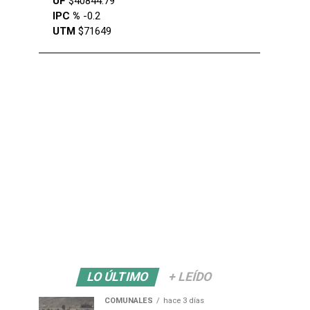
UF
$40844.79
IPC %
-0.2
UTM
$71649
LO ÚLTIMO
+ LEÍDO
COMUNALES
hace 3 días