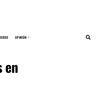
UERDO
OPINIÓN
s en