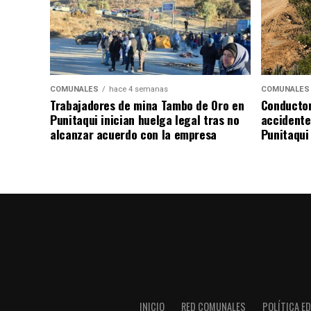
COMUNALES
hace 4 semanas
COMUNALES
Trabajadores de mina Tambo de Oro en
Conductor
Punitaqui inician huelga legal tras no
accidente 
alcanzar acuerdo con la empresa
Punitaqui
INICIO
RED COMUNALES
POLÍTICA ED