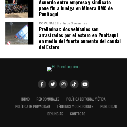
Acuerdo entre empresa y sindicato
pone fin a huelga en Minera HMC de
Punitaqui
COMUNALES
hace 3 semanas
Preliminar: dos vehículos son
arrastrados por el estero en Punitaqui
en medio del fuerte aumento del caudal
del Estero
INICIO
RED COMUNALES
POLÍTICA EDITORIAL Y ÉTICA
POLÍTICA DE PRIVACIDAD
TÉRMINOS Y CONDICIONES
PUBLICIDAD
DENUNCIAS
CONTACTO