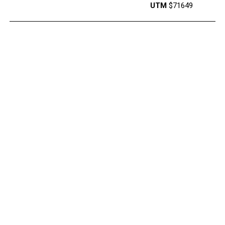
UTM
$71649