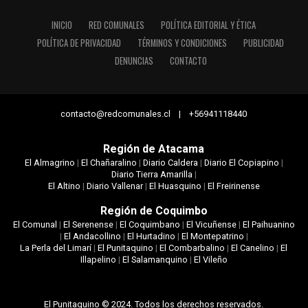
INICIO
RED COMUNALES
POLÍTICA EDITORIAL Y ÉTICA
POLÍTICA DE PRIVACIDAD
TÉRMINOS Y CONDICIONES
PUBLICIDAD
DENUNCIAS
CONTACTO
contacto@redcomunales.cl | +56941118440
Región de Atacama
El Almagrino
|
El Chañaralino
|
Diario Caldera
|
Diario El Copiapino
|
Diario Tierra Amarilla
|
El Altino
|
Diario Vallenar
|
El Huasquino
|
El Freirinense
Región de Coquimbo
El Comunal
|
El Serenense
|
El Coquimbano
|
El Vicuñense
|
El Paihuanino
|
El Andacollino
|
El Hurtadino
|
El Montepatrino
|
La Perla del Limarí
|
El Punitaquino
|
El Combarbalino
|
El Canelino
|
El
Illapelino
|
El Salamanquino
|
El Vileño
El Punitaquino © 2024. Todos los derechos reservados.