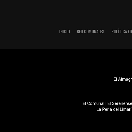
INICIO
RED COMUNALES
POLÍTICA ED
El Almagr
El Comunal
|
El Serenens
La Perla del Limarí