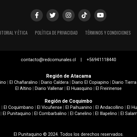
ITORIAL Y ÉTICA
POLÍTICA DE PRIVACIDAD
TÉRMINOS Y CONDICIONES
contacto@redcomunales.cl | +56941118440
Región de Atacama
ino
|
El Chañaralino
|
Diario Caldera
|
Diario El Copiapino
|
Diario Tierra
El Altino
|
Diario Vallenar
|
El Huasquino
|
El Freirinense
Región de Coquimbo
e
|
El Coquimbano
|
El Vicuñense
|
El Paihuanino
|
El Andacollino
|
El Hu
|
El Punitaquino
|
El Combarbalino
|
El Canelino
|
El Illapelino
|
El Sala
El Punitaquino © 2024. Todos los derechos reservados.