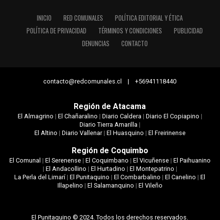
INICIO
RED COMUNALES
POLÍTICA EDITORIAL Y ÉTICA
POLÍTICA DE PRIVACIDAD
TÉRMINOS Y CONDICIONES
PUBLICIDAD
DENUNCIAS
CONTACTO
contacto@redcomunales.cl | +56941118440
Región de Atacama
El Almagrino
|
El Chañaralino
|
Diario Caldera
|
Diario El Copiapino
|
Diario Tierra Amarilla
|
El Altino
|
Diario Vallenar
|
El Huasquino
|
El Freirinense
Región de Coquimbo
El Comunal
|
El Serenense
|
El Coquimbano
|
El Vicuñense
|
El Paihuanino
|
El Andacollino
|
El Hurtadino
|
El Montepatrino
|
La Perla del Limarí
|
El Punitaquino
|
El Combarbalino
|
El Canelino
|
El
Illapelino
|
El Salamanquino
|
El Vileño
El Punitaquino © 2024. Todos los derechos reservados.