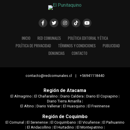
INICIO
RED COMUNALES
POLÍTICA EDITORIAL Y ÉTICA
POLÍTICA DE PRIVACIDAD
TÉRMINOS Y CONDICIONES
PUBLICIDAD
DENUNCIAS
CONTACTO
contacto@redcomunales.cl | +56941118440
Región de Atacama
El Almagrino
|
El Chañaralino
|
Diario Caldera
|
Diario El Copiapino
|
Diario Tierra Amarilla
|
El Altino
|
Diario Vallenar
|
El Huasquino
|
El Freirinense
Región de Coquimbo
El Comunal
|
El Serenense
|
El Coquimbano
|
El Vicuñense
|
El Paihuanino
|
El Andacollino
|
El Hurtadino
|
El Montepatrino
|