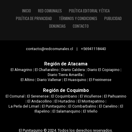
INICIO
RED COMUNALES
POLÍTICA EDITORIAL Y ÉTICA
POLÍTICA DE PRIVACIDAD
TÉRMINOS Y CONDICIONES
PUBLICIDAD
DENUNCIAS
CONTACTO
contacto@redcomunales.cl | +56941118440
Región de Atacama
El Almagrino
|
El Chañaralino
|
Diario Caldera
|
Diario El Copiapino
|
Diario Tierra Amarilla
|
El Altino
|
Diario Vallenar
|
El Huasquino
|
El Freirinense
Región de Coquimbo
El Comunal
|
El Serenense
|
El Coquimbano
|
El Vicuñense
|
El Paihuanino
|
El Andacollino
|
El Hurtadino
|
El Montepatrino
|
La Perla del Limarí
|
El Punitaquino
|
El Combarbalino
|
El Canelino
|
El
Illapelino
|
El Salamanquino
|
El Vileño
El Punitaquino © 2024. Todos los derechos reservados.