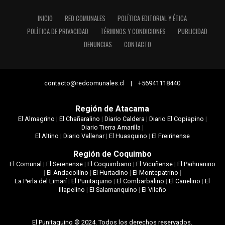
INICIO
RED COMUNALES
POLÍTICA EDITORIAL Y ÉTICA
POLÍTICA DE PRIVACIDAD
TÉRMINOS Y CONDICIONES
PUBLICIDAD
DENUNCIAS
CONTACTO
contacto@redcomunales.cl | +56941118440
Región de Atacama
El Almagrino
|
El Chañaralino
|
Diario Caldera
|
Diario El Copiapino
|
Diario Tierra Amarilla
|
El Altino
|
Diario Vallenar
|
El Huasquino
|
El Freirinense
Región de Coquimbo
El Comunal
|
El Serenense
|
El Coquimbano
|
El Vicuñense
|
El Paihuanino
|
El Andacollino
|
El Hurtadino
|
El Montepatrino
|
La Perla del Limarí
|
El Punitaquino
|
El Combarbalino
|
El Canelino
|
El
Illapelino
|
El Salamanquino
|
El Vileño
El Punitaquino © 2024. Todos los derechos reservados.