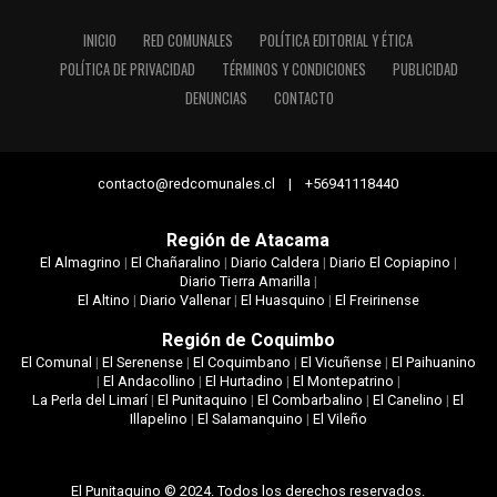
INICIO
RED COMUNALES
POLÍTICA EDITORIAL Y ÉTICA
POLÍTICA DE PRIVACIDAD
TÉRMINOS Y CONDICIONES
PUBLICIDAD
DENUNCIAS
CONTACTO
contacto@redcomunales.cl | +56941118440
Región de Atacama
El Almagrino
|
El Chañaralino
|
Diario Caldera
|
Diario El Copiapino
|
Diario Tierra Amarilla
|
El Altino
|
Diario Vallenar
|
El Huasquino
|
El Freirinense
Región de Coquimbo
El Comunal
|
El Serenense
|
El Coquimbano
|
El Vicuñense
|
El Paihuanino
|
El Andacollino
|
El Hurtadino
|
El Montepatrino
|
La Perla del Limarí
|
El Punitaquino
|
El Combarbalino
|
El Canelino
|
El
Illapelino
|
El Salamanquino
|
El Vileño
El Punitaquino © 2024. Todos los derechos reservados.