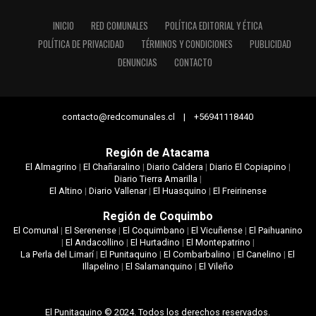
INICIO
RED COMUNALES
POLÍTICA EDITORIAL Y ÉTICA
POLÍTICA DE PRIVACIDAD
TÉRMINOS Y CONDICIONES
PUBLICIDAD
DENUNCIAS
CONTACTO
contacto@redcomunales.cl | +56941118440
Región de Atacama
El Almagrino
|
El Chañaralino
|
Diario Caldera
|
Diario El Copiapino
|
Diario Tierra Amarilla
|
El Altino
|
Diario Vallenar
|
El Huasquino
|
El Freirinense
Región de Coquimbo
El Comunal
|
El Serenense
|
El Coquimbano
|
El Vicuñense
|
El Paihuanino
|
El Andacollino
|
El Hurtadino
|
El Montepatrino
|
La Perla del Limarí
|
El Punitaquino
|
El Combarbalino
|
El Canelino
|
El
Illapelino
|
El Salamanquino
|
El Vileño
El Punitaquino © 2024. Todos los derechos reservados.