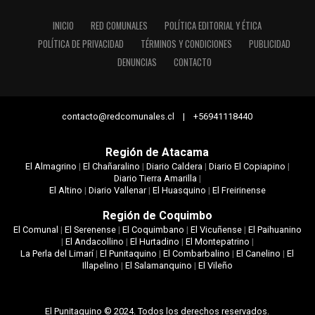
INICIO
RED COMUNALES
POLÍTICA EDITORIAL Y ÉTICA
POLÍTICA DE PRIVACIDAD
TÉRMINOS Y CONDICIONES
PUBLICIDAD
DENUNCIAS
CONTACTO
contacto@redcomunales.cl | +56941118440
Región de Atacama
El Almagrino
|
El Chañaralino
|
Diario Caldera
|
Diario El Copiapino
|
Diario Tierra Amarilla
|
El Altino
|
Diario Vallenar
|
El Huasquino
|
El Freirinense
Región de Coquimbo
El Comunal
|
El Serenense
|
El Coquimbano
|
El Vicuñense
|
El Paihuanino
|
El Andacollino
|
El Hurtadino
|
El Montepatrino
|
La Perla del Limarí
|
El Punitaquino
|
El Combarbalino
|
El Canelino
|
El
Illapelino
|
El Salamanquino
|
El Vileño
El Punitaquino © 2024. Todos los derechos reservados.