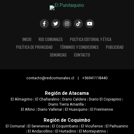
INICIO
RED COMUNALES
POLÍTICA EDITORIAL Y ÉTICA
POLÍTICA DE PRIVACIDAD
TÉRMINOS Y CONDICIONES
PUBLICIDAD
DENUNCIAS
CONTACTO
contacto@redcomunales.cl | +56941118440
Región de Atacama
El Almagrino
|
El Chañaralino
|
Diario Caldera
|
Diario El Copiapino
|
Diario Tierra Amarilla
|
El Altino
|
Diario Vallenar
|
El Huasquino
|
El Freirinense
Región de Coquimbo
El Comunal
|
El Serenense
|
El Coquimbano
|
El Vicuñense
|
El Paihuanino
|
El Andacollino
|
El Hurtadino
|
El Montepatrino
|