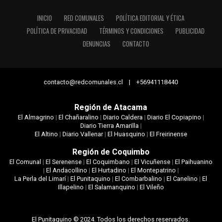
INICIO
RED COMUNALES
POLÍTICA EDITORIAL Y ÉTICA
POLÍTICA DE PRIVACIDAD
TÉRMINOS Y CONDICIONES
PUBLICIDAD
DENUNCIAS
CONTACTO
contacto@redcomunales.cl | +56941118440
Región de Atacama
El Almagrino
|
El Chañaralino
|
Diario Caldera
|
Diario El Copiapino
|
Diario Tierra Amarilla
|
El Altino
|
Diario Vallenar
|
El Huasquino
|
El Freirinense
Región de Coquimbo
El Comunal
|
El Serenense
|
El Coquimbano
|
El Vicuñense
|
El Paihuanino
|
El Andacollino
|
El Hurtadino
|
El Montepatrino
|
La Perla del Limarí
|
El Punitaquino
|
El Combarbalino
|
El Canelino
|
El
Illapelino
|
El Salamanquino
|
El Vileño
El Punitaquino © 2024. Todos los derechos reservados.