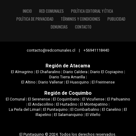
INICIO
RED COMUNALES
POLÍTICA EDITORIAL Y ÉTICA
POLÍTICA DE PRIVACIDAD
TÉRMINOS Y CONDICIONES
PUBLICIDAD
DENUNCIAS
CONTACTO
contacto@redcomunales.cl | +56941118440
Región de Atacama
El Almagrino
|
El Chañaralino
|
Diario Caldera
|
Diario El Copiapino
|
Diario Tierra Amarilla
|
El Altino
|
Diario Vallenar
|
El Huasquino
|
El Freirinense
Región de Coquimbo
El Comunal
|
El Serenense
|
El Coquimbano
|
El Vicuñense
|
El Paihuanino
|
El Andacollino
|
El Hurtadino
|
El Montepatrino
|
La Perla del Limarí
|
El Punitaquino
|
El Combarbalino
|
El Canelino
|
El
Illapelino
|
El Salamanquino
|
El Vileño
El Punitaquino © 2024. Todos los derechos reservados.