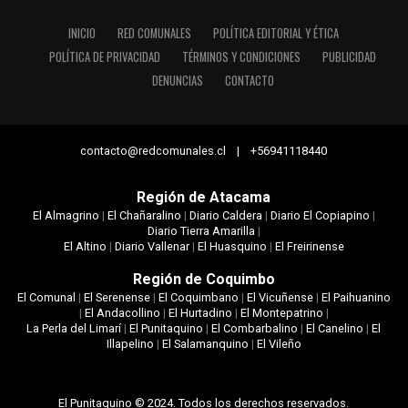
INICIO
RED COMUNALES
POLÍTICA EDITORIAL Y ÉTICA
POLÍTICA DE PRIVACIDAD
TÉRMINOS Y CONDICIONES
PUBLICIDAD
DENUNCIAS
CONTACTO
contacto@redcomunales.cl | +56941118440
Región de Atacama
El Almagrino
|
El Chañaralino
|
Diario Caldera
|
Diario El Copiapino
|
Diario Tierra Amarilla
|
El Altino
|
Diario Vallenar
|
El Huasquino
|
El Freirinense
Región de Coquimbo
El Comunal
|
El Serenense
|
El Coquimbano
|
El Vicuñense
|
El Paihuanino
|
El Andacollino
|
El Hurtadino
|
El Montepatrino
|
La Perla del Limarí
|
El Punitaquino
|
El Combarbalino
|
El Canelino
|
El
Illapelino
|
El Salamanquino
|
El Vileño
El Punitaquino © 2024. Todos los derechos reservados.