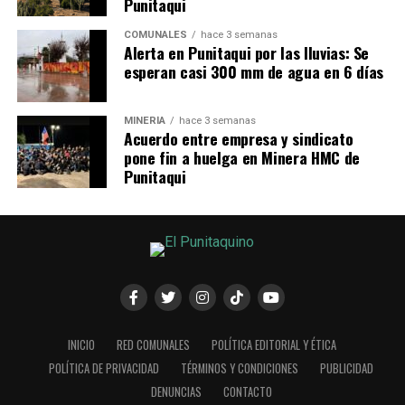
Punitaqui
COMUNALES
hace 3 semanas
Alerta en Punitaqui por las lluvias: Se
esperan casi 300 mm de agua en 6 días
MINERÍA
hace 3 semanas
Acuerdo entre empresa y sindicato
pone fin a huelga en Minera HMC de
Punitaqui
INICIO
RED COMUNALES
POLÍTICA EDITORIAL Y ÉTICA
POLÍTICA DE PRIVACIDAD
TÉRMINOS Y CONDICIONES
PUBLICIDAD
DENUNCIAS
CONTACTO