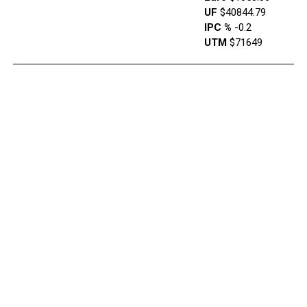
UF
$40844.79
IPC %
-0.2
UTM
$71649