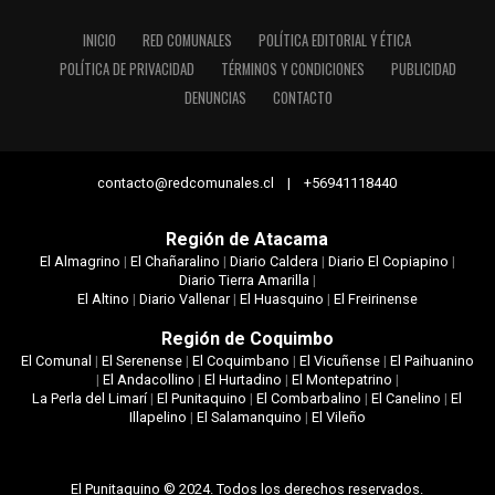
INICIO
RED COMUNALES
POLÍTICA EDITORIAL Y ÉTICA
POLÍTICA DE PRIVACIDAD
TÉRMINOS Y CONDICIONES
PUBLICIDAD
DENUNCIAS
CONTACTO
contacto@redcomunales.cl | +56941118440
Región de Atacama
El Almagrino
|
El Chañaralino
|
Diario Caldera
|
Diario El Copiapino
|
Diario Tierra Amarilla
|
El Altino
|
Diario Vallenar
|
El Huasquino
|
El Freirinense
Región de Coquimbo
El Comunal
|
El Serenense
|
El Coquimbano
|
El Vicuñense
|
El Paihuanino
|
El Andacollino
|
El Hurtadino
|
El Montepatrino
|
La Perla del Limarí
|
El Punitaquino
|
El Combarbalino
|
El Canelino
|
El
Illapelino
|
El Salamanquino
|
El Vileño
El Punitaquino © 2024. Todos los derechos reservados.