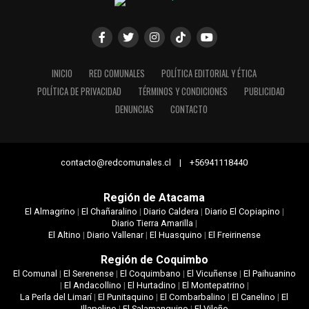
INICIO
RED COMUNALES
POLÍTICA EDITORIAL Y ÉTICA
POLÍTICA DE PRIVACIDAD
TÉRMINOS Y CONDICIONES
PUBLICIDAD
DENUNCIAS
CONTACTO
contacto@redcomunales.cl | +56941118440
Región de Atacama
El Almagrino
|
El Chañaralino
|
Diario Caldera
|
Diario El Copiapino
|
Diario Tierra Amarilla
|
El Altino
|
Diario Vallenar
|
El Huasquino
|
El Freirinense
Región de Coquimbo
El Comunal
|
El Serenense
|
El Coquimbano
|
El Vicuñense
|
El Paihuanino
|
El Andacollino
|
El Hurtadino
|
El Montepatrino
|
La Perla del Limarí
|
El Punitaquino
|
El Combarbalino
|
El Canelino
|
El
Illapelino
|
El Salamanquino
|
El Vileño