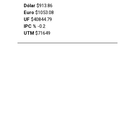
Dólar
$913.86
Euro
$1053.08
UF
$40844.79
IPC %
-0.2
UTM
$71649