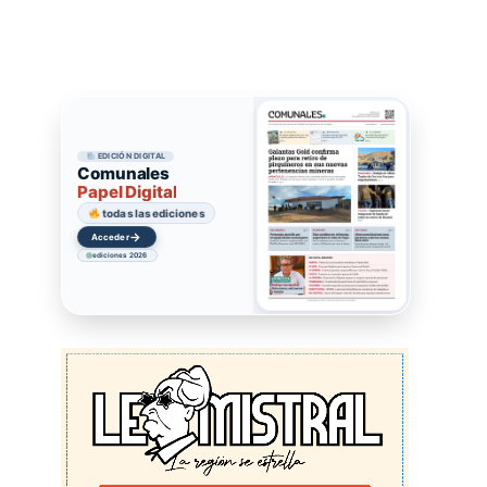
EDICIÓN DIGITAL
Comunales
Papel Digital
todas las ediciones
→
Acceder
ediciones 2026