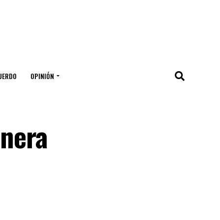
UERDO
OPINIÓN
inera