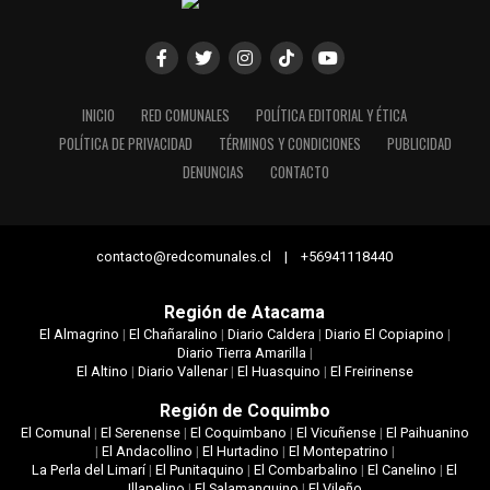
INICIO
RED COMUNALES
POLÍTICA EDITORIAL Y ÉTICA
POLÍTICA DE PRIVACIDAD
TÉRMINOS Y CONDICIONES
PUBLICIDAD
DENUNCIAS
CONTACTO
contacto@redcomunales.cl | +56941118440
Región de Atacama
El Almagrino
|
El Chañaralino
|
Diario Caldera
|
Diario El Copiapino
|
Diario Tierra Amarilla
|
El Altino
|
Diario Vallenar
|
El Huasquino
|
El Freirinense
Región de Coquimbo
El Comunal
|
El Serenense
|
El Coquimbano
|
El Vicuñense
|
El Paihuanino
|
El Andacollino
|
El Hurtadino
|
El Montepatrino
|
La Perla del Limarí
|
El Punitaquino
|
El Combarbalino
|
El Canelino
|
El
Illapelino
|
El Salamanquino
|
El Vileño