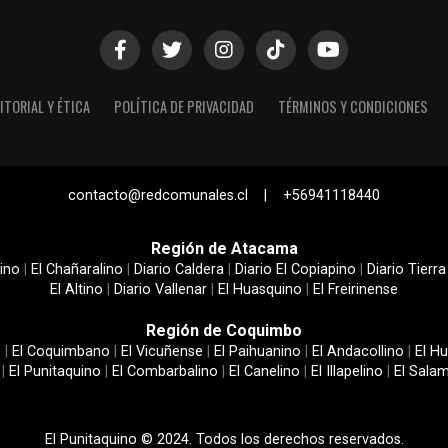
ITORIAL Y ÉTICA
POLÍTICA DE PRIVACIDAD
TÉRMINOS Y CONDICIONES
contacto@redcomunales.cl | +56941118440
Región de Atacama
ino
|
El Chañaralino
|
Diario Caldera
|
Diario El Copiapino
|
Diario Tierra
El Altino
|
Diario Vallenar
|
El Huasquino
|
El Freirinense
Región de Coquimbo
e
|
El Coquimbano
|
El Vicuñense
|
El Paihuanino
|
El Andacollino
|
El Hu
|
El Punitaquino
|
El Combarbalino
|
El Canelino
|
El Illapelino
|
El Sala
El Punitaquino © 2024. Todos los derechos reservados.