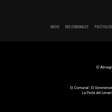
INICIO
RED COMUNALES
POLÍTICA ED
El Almagr
El Comunal
|
El Serenens
La Perla del Limarí