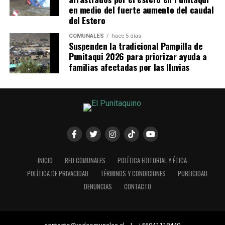
en medio del fuerte aumento del caudal
del Estero
COMUNALES
hace 5 días
Suspenden la tradicional Pampilla de
Punitaqui 2026 para priorizar ayuda a
familias afectadas por las lluvias
INICIO
RED COMUNALES
POLÍTICA EDITORIAL Y ÉTICA
POLÍTICA DE PRIVACIDAD
TÉRMINOS Y CONDICIONES
PUBLICIDAD
DENUNCIAS
CONTACTO