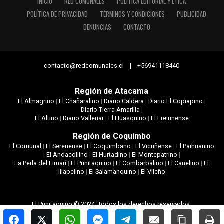
INICIO
RED COMUNALES
POLÍTICA EDITORIAL Y ÉTICA
POLÍTICA DE PRIVACIDAD
TÉRMINOS Y CONDICIONES
PUBLICIDAD
DENUNCIAS
CONTACTO
contacto@redcomunales.cl | +56941118440
Región de Atacama
El Almagrino
|
El Chañaralino
|
Diario Caldera
|
Diario El Copiapino
|
Diario Tierra Amarilla
|
El Altino
|
Diario Vallenar
|
El Huasquino
|
El Freirinense
Región de Coquimbo
El Comunal
|
El Serenense
|
El Coquimbano
|
El Vicuñense
|
El Paihuanino
|
El Andacollino
|
El Hurtadino
|
El Montepatrino
|
La Perla del Limarí
|
El Punitaquino
|
El Combarbalino
|
El Canelino
|
El
Illapelino
|
El Salamanquino
|
El Vileño
El Punitaquino © 2024. Todos los derechos reservados.