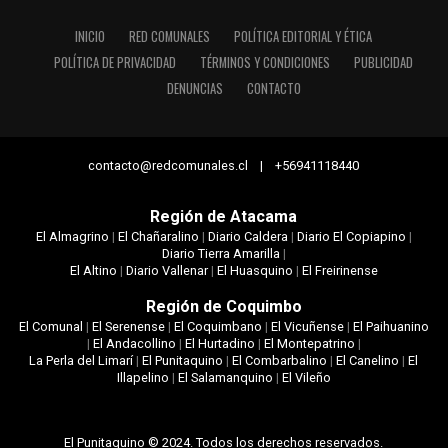
INICIO
RED COMUNALES
POLÍTICA EDITORIAL Y ÉTICA
POLÍTICA DE PRIVACIDAD
TÉRMINOS Y CONDICIONES
PUBLICIDAD
DENUNCIAS
CONTACTO
contacto@redcomunales.cl | +56941118440
Región de Atacama
El Almagrino
|
El Chañaralino
|
Diario Caldera
|
Diario El Copiapino
|
Diario Tierra Amarilla
|
El Altino
|
Diario Vallenar
|
El Huasquino
|
El Freirinense
Región de Coquimbo
El Comunal
|
El Serenense
|
El Coquimbano
|
El Vicuñense
|
El Paihuanino
|
El Andacollino
|
El Hurtadino
|
El Montepatrino
|
La Perla del Limarí
|
El Punitaquino
|
El Combarbalino
|
El Canelino
|
El
Illapelino
|
El Salamanquino
|
El Vileño
El Punitaquino © 2024. Todos los derechos reservados.