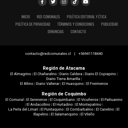
INICIO
RED COMUNALES
POLÍTICA EDITORIAL Y ÉTICA
POLÍTICA DE PRIVACIDAD
TÉRMINOS Y CONDICIONES
PUBLICIDAD
DENUNCIAS
CONTACTO
contacto@redcomunales.cl | +56941118440
Región de Atacama
El Almagrino
|
El Chañaralino
|
Diario Caldera
|
Diario El Copiapino
|
Diario Tierra Amarilla
|
El Altino
|
Diario Vallenar
|
El Huasquino
|
El Freirinense
Región de Coquimbo
El Comunal
|
El Serenense
|
El Coquimbano
|
El Vicuñense
|
El Paihuanino
|
El Andacollino
|
El Hurtadino
|
El Montepatrino
|
La Perla del Limarí
|
El Punitaquino
|
El Combarbalino
|
El Canelino
|
El
Illapelino
|
El Salamanquino
|
El Vileño