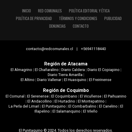
INICIO
RED COMUNALES
POLÍTICA EDITORIAL Y ÉTICA
POLÍTICA DE PRIVACIDAD
TÉRMINOS Y CONDICIONES
PUBLICIDAD
DENUNCIAS
CONTACTO
contacto@redcomunales.cl | +56941118440
Región de Atacama
El Almagrino
|
El Chañaralino
|
Diario Caldera
|
Diario El Copiapino
|
Diario Tierra Amarilla
|
El Altino
|
Diario Vallenar
|
El Huasquino
|
El Freirinense
Región de Coquimbo
El Comunal
|
El Serenense
|
El Coquimbano
|
El Vicuñense
|
El Paihuanino
|
El Andacollino
|
El Hurtadino
|
El Montepatrino
|
La Perla del Limarí
|
El Punitaquino
|
El Combarbalino
|
El Canelino
|
El
Illapelino
|
El Salamanquino
|
El Vileño
El Punitaquino © 2024. Todos los derechos reservados.