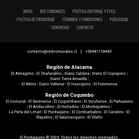
INICIO
RED COMUNALES
POLÍTICA EDITORIAL Y ÉTICA
POLÍTICA DE PRIVACIDAD
TÉRMINOS Y CONDICIONES
PUBLICIDAD
DENUNCIAS
CONTACTO
contacto@redcomunales.cl | +56941118440
Región de Atacama
El Almagrino
|
El Chañaralino
|
Diario Caldera
|
Diario El Copiapino
|
Diario Tierra Amarilla
|
El Altino
|
Diario Vallenar
|
El Huasquino
|
El Freirinense
Región de Coquimbo
El Comunal
|
El Serenense
|
El Coquimbano
|
El Vicuñense
|
El Paihuanino
|
El Andacollino
|
El Hurtadino
|
El Montepatrino
|
La Perla del Limarí
|
El Punitaquino
|
El Combarbalino
|
El Canelino
|
El
Illapelino
|
El Salamanquino
|
El Vileño
El Punitaquino © 2024. Todos los derechos reservados.