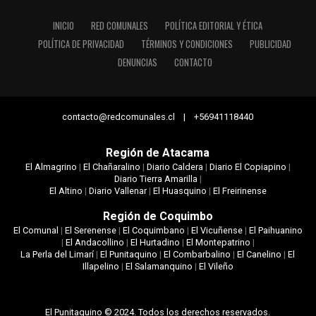
INICIO
RED COMUNALES
POLÍTICA EDITORIAL Y ÉTICA
POLÍTICA DE PRIVACIDAD
TÉRMINOS Y CONDICIONES
PUBLICIDAD
DENUNCIAS
CONTACTO
contacto@redcomunales.cl | +56941118440
Región de Atacama
El Almagrino
|
El Chañaralino
|
Diario Caldera
|
Diario El Copiapino
|
Diario Tierra Amarilla
|
El Altino
|
Diario Vallenar
|
El Huasquino
|
El Freirinense
Región de Coquimbo
El Comunal
|
El Serenense
|
El Coquimbano
|
El Vicuñense
|
El Paihuanino
|
El Andacollino
|
El Hurtadino
|
El Montepatrino
|
La Perla del Limarí
|
El Punitaquino
|
El Combarbalino
|
El Canelino
|
El
Illapelino
|
El Salamanquino
|
El Vileño
El Punitaquino © 2024. Todos los derechos reservados.